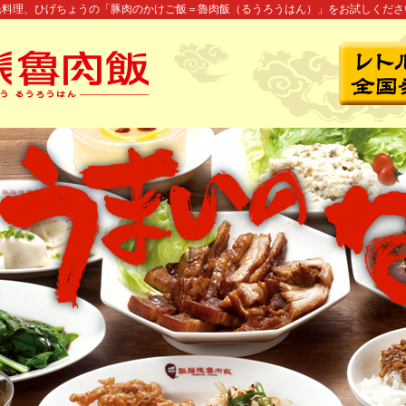
民料理、ひげちょうの「豚肉のかけご飯＝魯肉飯（るうろうはん）」をお試しくださ